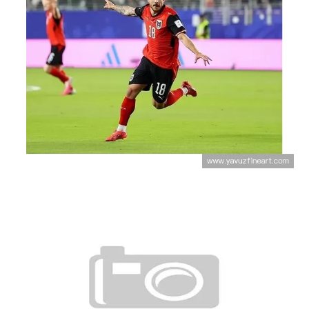
奥地利对约旦回顾：3-1胜利奠定出线
基础