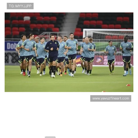
巴拉圭D组防守数据：末轮零封澳大利
亚守住资格