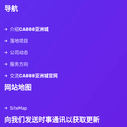
导航
介绍
CA888亚洲城
落地项目
公司动态
服务方向
交流
CA888亚洲城官网
网站地图
SiteMap
向我们发送时事通讯以获取更新