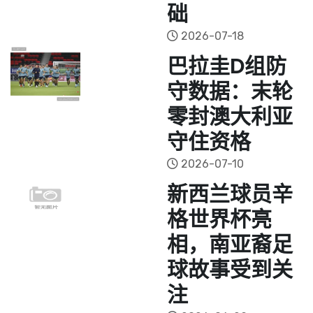
础
2026-07-18
巴拉圭D组防
守数据：末轮
零封澳大利亚
守住资格
2026-07-10
新西兰球员辛
格世界杯亮
相，南亚裔足
球故事受到关
注