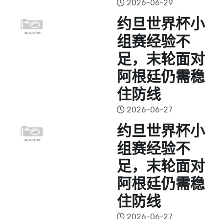
2026-06-29
约旦世界杯小
组赛经验不
足，末轮面对
阿根廷仍需稳
住防线
2026-06-27
约旦世界杯小
组赛经验不
足，末轮面对
阿根廷仍需稳
住防线
2026-06-27